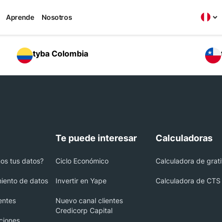
te para la U
Aprende
Nosotros
tyba Colombia
Te puede interesar
Calculadoras
s tus datos?
Ciclo Económico
Calculadora de grati
miento de datos
Invertir en Yape
Calculadora de CTS
entes
Nuevo canal clientes
Credicorp Capital
ciones