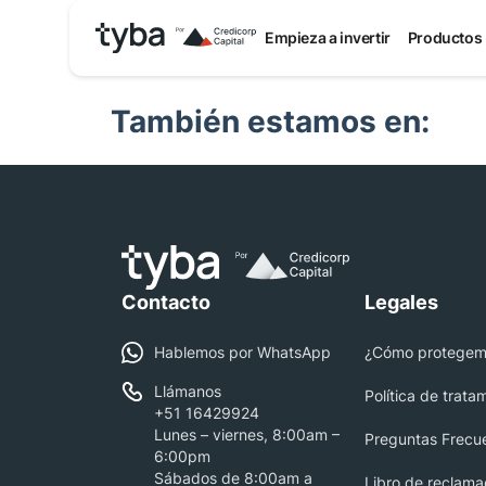
Calculadora invier
Empieza a invertir
Productos
También estamos en:
Contacto
Legales
Hablemos por WhatsApp
¿Cómo protegemo
Llámanos
Política de trata
+51 16429924
Lunes – viernes, 8:00am –
Preguntas Frecu
6:00pm
Sábados de 8:00am a
Libro de reclama