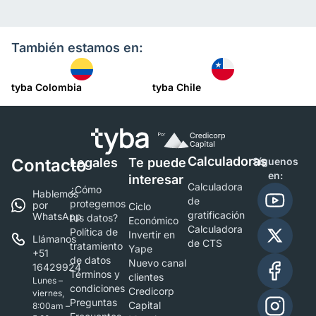
También estamos en:
tyba Colombia
tyba Chile
Calculadoras
Contacto
Legales
Te puede
Síguenos
en:
interesar
Calculadora
¿Cómo
Hablemos
de
protegemos
por
Ciclo
gratificación
WhatsApp
tus datos?
Económico
Calculadora
Política de
Invertir en
Llámanos
de CTS
tratamiento
Yape
+51
de datos
Nuevo canal
16429924
Términos y
clientes
Lunes –
condiciones
Credicorp
viernes,
Preguntas
Capital
8:00am –