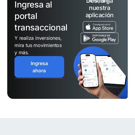
Descarga
tu inversión.
Ingresa al
nuestra
portal
aplicación
transaccional
Y realiza inversiones,
mira tus movimientos
y más.
Ingresa
ahora