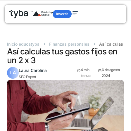
Invertir
›
›
Inicio educatyba
Finanzas personales
Así calculas tus
Así calculas tus gastos fijos en
un 2 x 3
4
min
6 de agosto
Laura Carolina
lectura
2024
SEO Expert