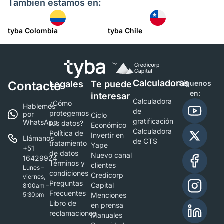
También estamos en:
tyba Colombia
tyba Chile
Calculadoras
Contacto
Legales
Te puede
Síguenos
en:
interesar
Calculadora
¿Cómo
Hablemos
de
protegemos
por
Ciclo
gratificación
WhatsApp
tus datos?
Económico
Calculadora
Política de
Invertir en
Llámanos
de CTS
tratamiento
Yape
+51
de datos
Nuevo canal
16429924
Términos y
clientes
Lunes –
condiciones
Credicorp
viernes,
Preguntas
Capital
8:00am –
Frecuentes
5:30pm
Menciones
Libro de
en prensa
reclamaciones
Manuales