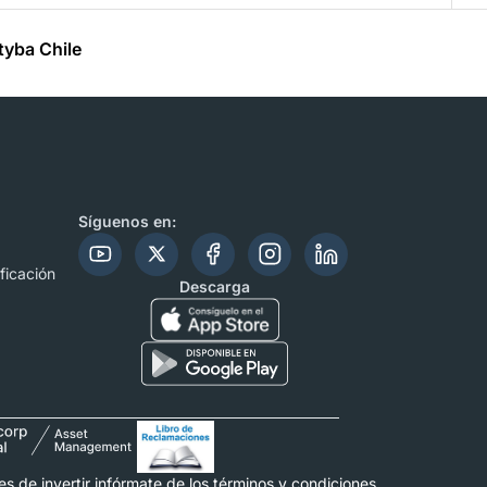
tyba Chile
Síguenos en:
ficación
Descarga
 de invertir infórmate de los términos y condiciones