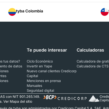
tyba Colombia
Te puede interesar
Calculadoras
s tus datos?
Ciclo Económico
Calculadora de grati
iento de datos
Invertir en Yape
Calculadora de CTS
ciones
Nuevo canal clientes Credicorp
ntes
Capital
iones
Menciones en prensa
Manuales
Seguridad digital
AS con NIT 901.265.149.
. Ver Mapa del sitio
avés de tyba son administrados por Credicorp Capital S.A. SAF. Antes