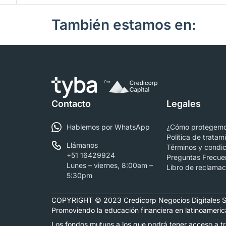
También estamos en:
Contacto
Legales
Hablemos por WhatsApp
¿Cómo protegemo
Política de tratam
Llámanos
Términos y condi
+51 16429924
Preguntas Frecue
Lunes – viernes, 8:00am –
Libro de reclamac
5:30pm
COPYRIGHT © 2023 Credicorp Negocios Digitales S
Promoviendo la educación financiera en latinoamerica
Los fondos mutuos a los que podrá tener acceso a tr