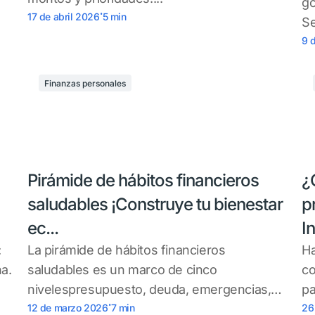
go
.
17 de abril 2026
5
min
Se
9 
Finanzas personales
Pirámide de hábitos financieros
¿
saludables ¡Construye tu bienestar
p
ec...
In
:
La pirámide de hábitos financieros
Ha
na.
saludables es un marco de cinco
co
nivelespresupuesto, deuda, emergencias,
pa
.
objetivos e inversió que...
12 de marzo 2026
7
min
26