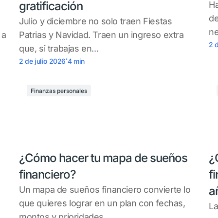
gratificación
Ha
de
Julio y diciembre no solo traen Fiestas
ne
 a
Patrias y Navidad. Traen un ingreso extra
2 
que, si trabajas en...
.
2 de julio 2026
4
min
Finanzas personales
¿Cómo hacer tu mapa de sueños
¿
financiero?
f
a
Un mapa de sueños financiero convierte lo
que quieres lograr en un plan con fechas,
La
montos y prioridades....