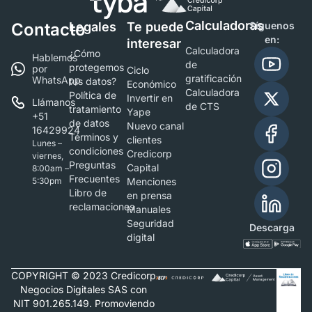
Calculadoras
Contacto
Legales
Te puede
Síguenos
en:
interesar
Calculadora
¿Cómo
Hablemos
de
protegemos
por
Ciclo
gratificación
WhatsApp
tus datos?
Económico
Calculadora
Política de
Invertir en
Llámanos
de CTS
tratamiento
Yape
+51
de datos
Nuevo canal
16429924
Términos y
clientes
Lunes –
condiciones
Credicorp
viernes,
Preguntas
Capital
8:00am –
Frecuentes
5:30pm
Menciones
Libro de
en prensa
reclamaciones
Manuales
Seguridad
Descarga
digital
COPYRIGHT © 2023 Credicorp
Negocios Digitales SAS con
NIT 901.265.149. Promoviendo