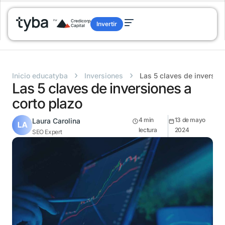
Invertir
›
›
Inicio educatyba
Inversiones
Las 5 claves de inversion
Las 5 claves de inversiones a
corto plazo
4
min
13 de mayo
Laura Carolina
lectura
2024
SEO Expert