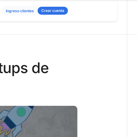
Crear cuenta
Ingreso clientes
rtups de