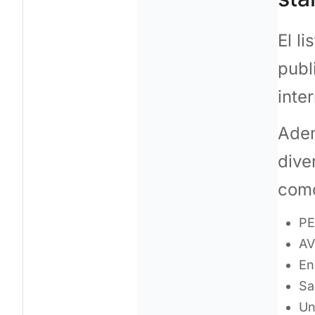
El l
publ
inte
Adem
dive
com
PE
AV
En
Sa
Un