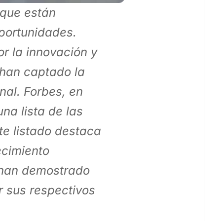
 que están
portunidades.
r la innovación y
 han captado la
nal. Forbes, en
na lista de las
te listado destaca
ecimiento
n han demostrado
r sus respectivos