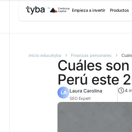
Empieza a invertir
Productos
›
›
Inicio educatyba
Finanzas personales
Cuále
Cuáles son 
Perú este 
4
m
Laura Carolina
SEO Expert