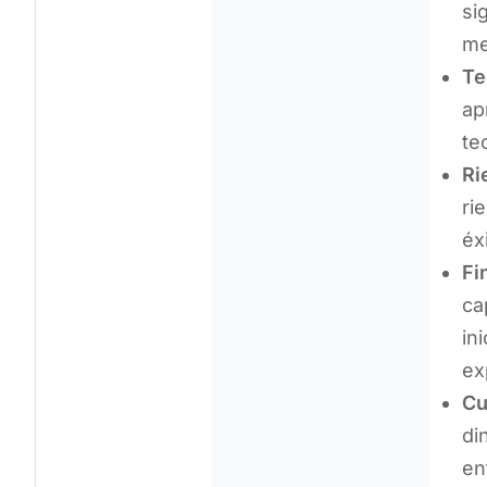
si
me
Te
ap
te
Ri
ri
éx
Fi
ca
in
ex
Cu
di
en