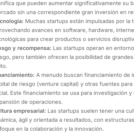
gnifica que pueden aumentar significativamente su b
rcado sin una correspondiente gran inversión en re
cnología:
Muchas startups están impulsadas por la t
rovechando avances en software, hardware, internet
cnológicas para crear productos o servicios disrupti
esgo y recompensa:
Las startups operan en entornos
esgo, pero también ofrecen la posibilidad de grande
ito.
nanciamiento:
A menudo buscan financiamiento de in
pital de riesgo (venture capital) y otras fuentes par
icial. Este financiamiento se usa para investigación y
pansión de operaciones.
ltura empresarial:
Las startups suelen tener una cul
námica, ágil y orientada a resultados, con estructura
foque en la colaboración y la innovación.