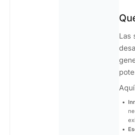
Qué
Las 
desa
gene
pote
Aquí
In
ne
ex
Es