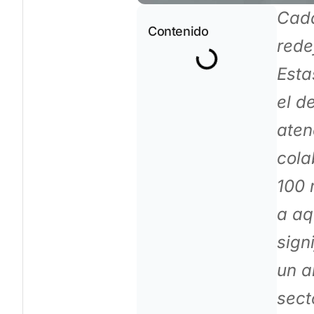
Cada
Contenido
rede
Esta
el d
aten
cola
100 
a aq
sign
un a
sect