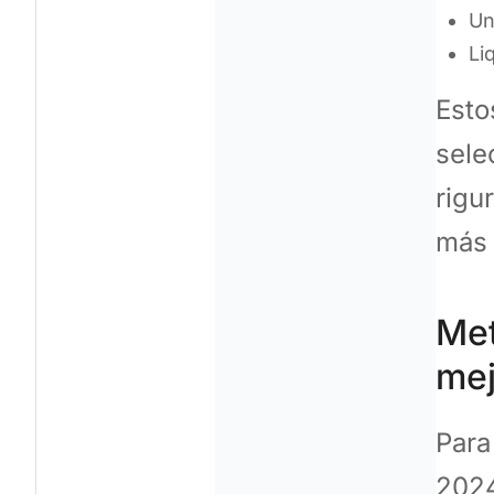
Un
Li
Esto
sele
rigu
más 
Met
mej
Para
2024