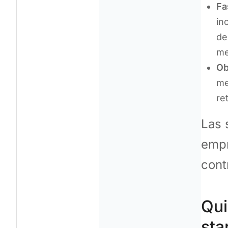
Fa
in
de
me
Ob
me
re
Las 
empr
cont
Qui
sta