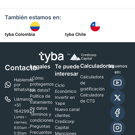
También estamos en:
tyba Colombia
tyba Chile
Calculadoras
Contacto
Legales
Te puede
Síguenos
en:
interesar
Calculadora
¿Cómo
Hablemos
de
protegemos
por
Ciclo
gratificación
WhatsApp
tus datos?
Económico
Calculadora
Política de
Invertir en
Llámanos
de CTS
tratamiento
Yape
+51
de datos
Nuevo canal
16429924
Términos y
clientes
Lunes –
condiciones
Credicorp
viernes,
Preguntas
Capital
8:00am –
Frecuentes
5:30pm
Menciones