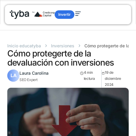
Invertir
›
›
Inicio educatyba
Inversiones
Cómo protegerte de la de
Cómo protegerte de la
devaluación con inversiones
4
min
19 de
Laura Carolina
lectura
diciembre
SEO Expert
2024