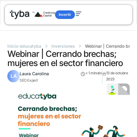
Invertir
›
›
Inicio educatyba
Inversiones
Webinar | Cerrando brecha
Webinar | Cerrando brechas;
mujeres en el sector financiero
< 1
minuto
13 de octubre
Laura Carolina
2023
SEO Expert