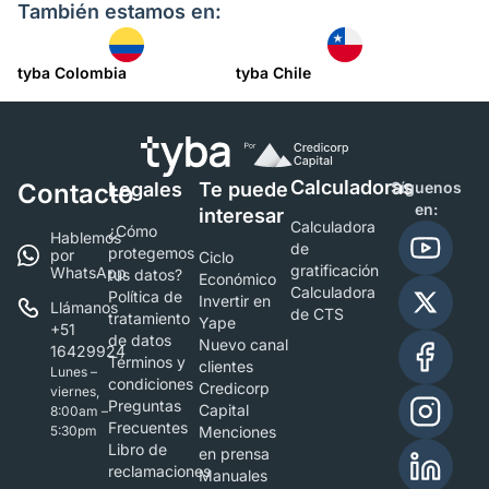
También estamos en:
tyba Colombia
tyba Chile
Calculadoras
Contacto
Legales
Te puede
Síguenos
en:
interesar
Calculadora
¿Cómo
Hablemos
de
protegemos
por
Ciclo
gratificación
WhatsApp
tus datos?
Económico
Calculadora
Política de
Invertir en
Llámanos
de CTS
tratamiento
Yape
+51
de datos
Nuevo canal
16429924
Términos y
clientes
Lunes –
condiciones
Credicorp
viernes,
Preguntas
Capital
8:00am –
Frecuentes
5:30pm
Menciones
Libro de
en prensa
reclamaciones
Manuales