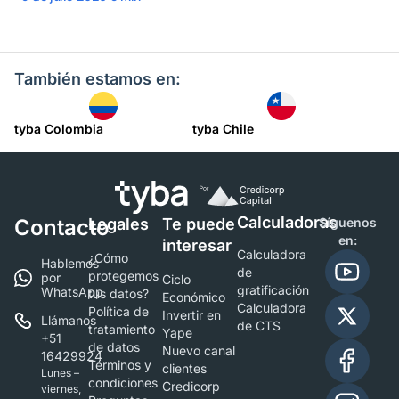
También estamos en:
tyba Colombia
tyba Chile
Calculadoras
Contacto
Legales
Te puede
Síguenos
en:
interesar
Calculadora
¿Cómo
Hablemos
de
protegemos
por
Ciclo
gratificación
WhatsApp
tus datos?
Económico
Calculadora
Política de
Invertir en
Llámanos
de CTS
tratamiento
Yape
+51
de datos
Nuevo canal
16429924
Términos y
clientes
Lunes –
condiciones
Credicorp
viernes,