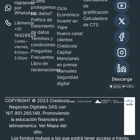
¿Cómo
Hablemos
de
protegemos
por
Ciclo
gratificación
WhatsApp
tus datos?
Económico
Calculadora
Política de
Invertir en
Llámanos
de CTS
tratamiento
Yape
+51
de datos
Nuevo canal
16429924
Términos y
clientes
Lunes –
condiciones
Credicorp
viernes,
Preguntas
Capital
8:00am –
Frecuentes
5:30pm
Menciones
Libro de
en prensa
reclamaciones
Manuales
Seguridad
Descarga
digital
COPYRIGHT © 2023 Credicorp
Negocios Digitales SAS con
NIT 901.265.149. Promoviendo
la educación financiera en
latinoamerica. Ver Mapa del
sitio
Los fondos mutuos a los que podrá tener acceso a través