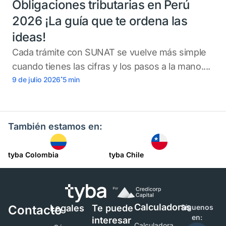
Obligaciones tributarias en Perú
2026 ¡La guía que te ordena las
ideas!
Cada trámite con SUNAT se vuelve más simple
cuando tienes las cifras y los pasos a la mano....
.
9 de julio 2026
5
min
También estamos en:
tyba Colombia
tyba Chile
Calculadoras
Contacto
Legales
Te puede
Síguenos
en:
interesar
Calculadora