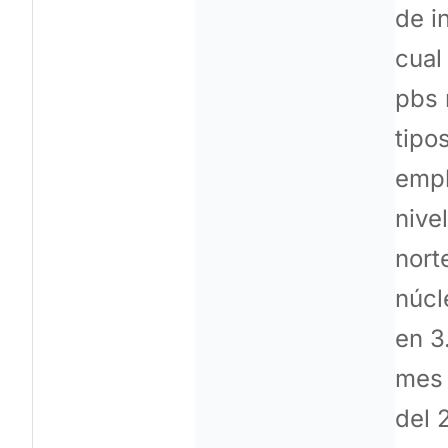
de i
cual
pbs 
tipo
empl
nive
nort
núcl
en 3
mes 
del 