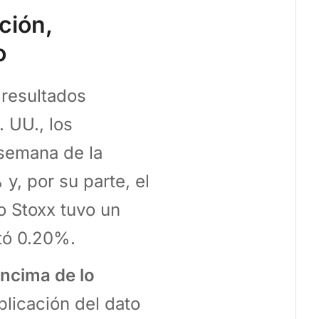
ación,
o
 resultados
. UU., los
 semana de la
y, por su parte, el
o Stoxx tuvo un
tó 0.20%.
encima de lo
blicación del dato