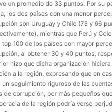
vo un promedio de 33 puntos. Por su p
na, los dos países con una menor perce
upción son Uruguay y Chile (73 y 66 pu
ectivamente), mientras que Perú y Col
l top 100 de los países con mayor perc
upción, al obtener 30 y 40 puntos, res
rior hizo que dicha organización hicier
ción a la región, expresando que en ca
 un seguimiento riguroso de las cuentas
s de corrupción, por más pequeños que
cracia de la región podría verse perjud