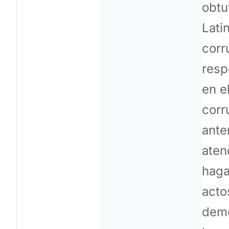
obtu
Lati
corr
resp
en e
corr
ante
aten
haga
acto
demo