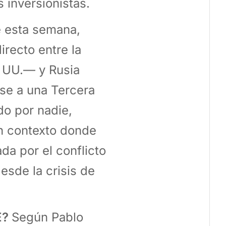
 inversionistas.
 esta semana,
irecto entre la
. UU.— y Rusia
rse a una Tercera
o por nadie,
un contexto donde
da por el conflicto
esde la crisis de
E?
Según Pablo