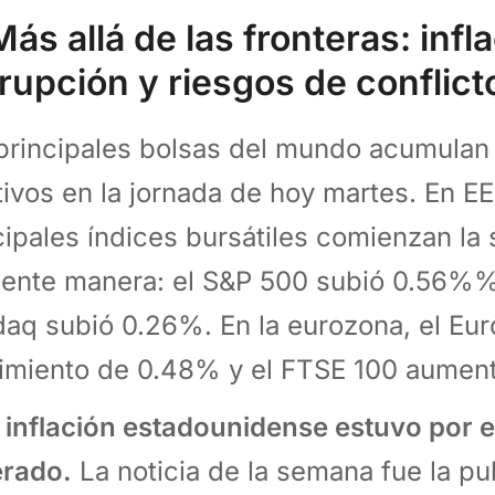
Más allá de las fronteras: infl
rupción y riesgos de conflict
principales bolsas del mundo acumulan
tivos en la jornada de hoy martes. En EE
cipales índices bursátiles comienzan la
iente manera: el S&P 500 subió 0.56%% 
aq subió 0.26%. En la eurozona, el Eur
imiento de 0.48% y el FTSE 100 aumen
 inflación estadounidense estuvo por 
rado.
La noticia de la semana fue la pu