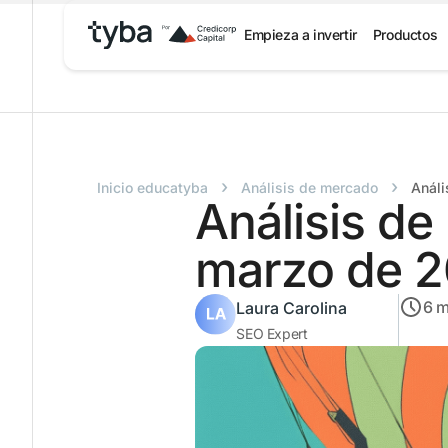
Empieza a invertir
Productos
›
›
Inicio educatyba
Análisis de mercado
Análi
Análisis d
marzo de 
6
m
Laura Carolina
SEO Expert