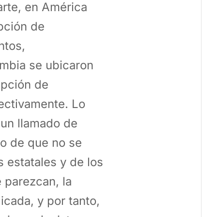
arte, en América
pción de
ntos,
ombia se ubicaron
epción de
pectivamente. Lo
a un llamado de
so de que no se
 estatales y de los
 parezcan, la
icada, y por tanto,