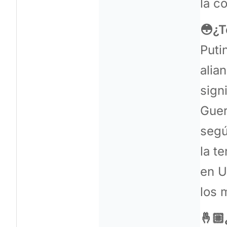
la c
😳¿T
Puti
alia
sign
Guer
segú
la t
en U
los 
🤞🏼