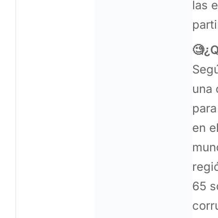
las 
part
🧐¿Q
Segú
una 
para
en e
mund
regi
65 s
corr