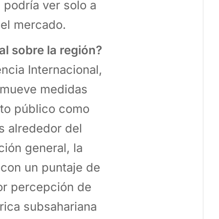
 podría ver solo a
 el mercado.
l sobre la región?
cia Internacional,
romueve medidas
ito público como
s alrededor del
ión general, la
 con un puntaje de
or percepción de
frica subsahariana