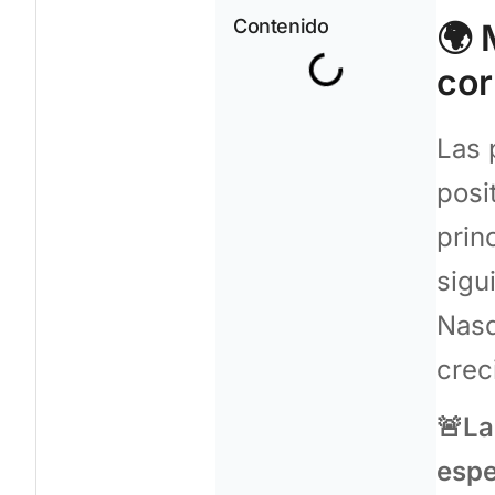
Contenido
🌍 
cor
Las 
posi
prin
sigu
Nasd
crec
🚨La
espe