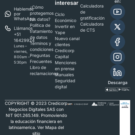
en:
interesar
Calculadora
¿Cómo
Hablemos
de
protegemos
por
Ciclo
gratificación
WhatsApp
tus datos?
Económico
Calculadora
Política de
Invertir en
Llámanos
de CTS
tratamiento
Yape
+51
de datos
Nuevo canal
16429924
Términos y
clientes
Lunes –
condiciones
Credicorp
viernes,
Preguntas
Capital
8:00am –
Frecuentes
5:30pm
Menciones
Libro de
en prensa
reclamaciones
Manuales
Seguridad
Descarga
digital
COPYRIGHT © 2023 Credicorp
Negocios Digitales SAS con
NIT 901.265.149. Promoviendo
la educación financiera en
latinoamerica. Ver Mapa del
sitio