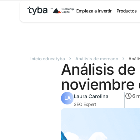
Empieza a invertir
Productos
›
›
Inicio educatyba
Análisis de mercado
Análi
Análisis d
noviembre
6
m
Laura Carolina
SEO Expert