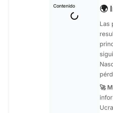
Contenido
🌍
I
Las 
resu
prin
sigu
Nasd
pérd
🚀 M
info
Ucra