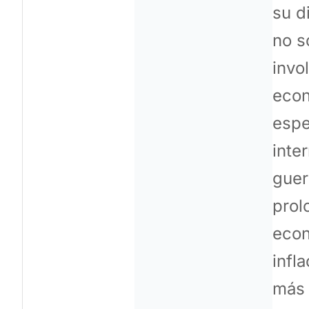
su d
no s
invo
econ
espe
inte
guer
prol
econ
infl
más 