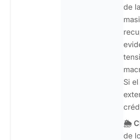
de l
masi
recu
evid
tens
macr
Si e
exte
créd
🌦️ 
de l