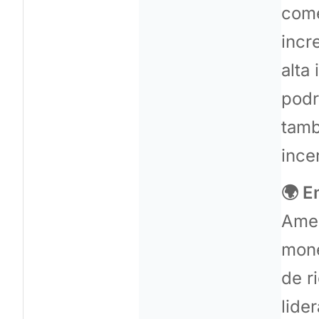
come
incr
alta
podr
tamb
ince
🌍 E
Amer
mone
de r
lide