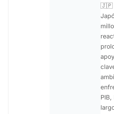
🇯🇵
Japó
mill
reac
prol
apoy
clav
ambi
enfr
PIB,
larg