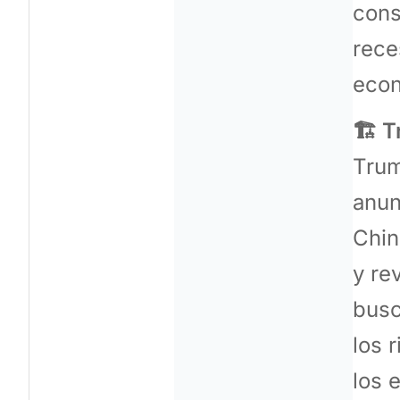
cons
rece
econ
🏗️ 
Trum
anun
Chin
y re
busc
los 
los 