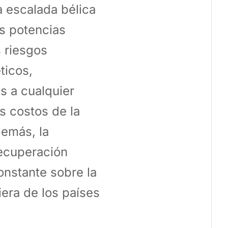
a escalada bélica
as potencias
s riesgos
ticos,
s a cualquier
os costos de la
demás, la
recuperación
nstante sobre la
ciera de los países