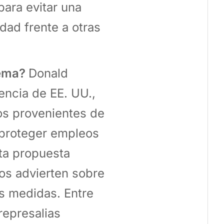
para evitar una
dad frente a otras
lema?
Donald
encia de EE. UU.,
os provenientes de
 proteger empleos
sta propuesta
os advierten sobre
s medidas. Entre
represalias