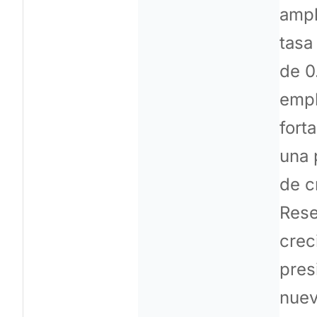
ampl
tasa
de 0
empl
fort
una 
de c
Rese
crec
pres
nue