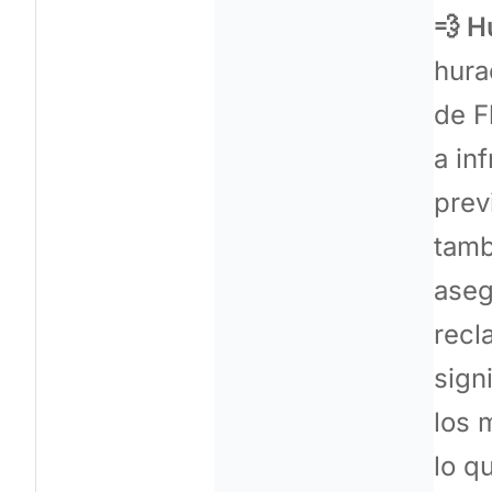
💨 H
hura
de F
a in
prev
tamb
aseg
recl
sign
los 
lo q