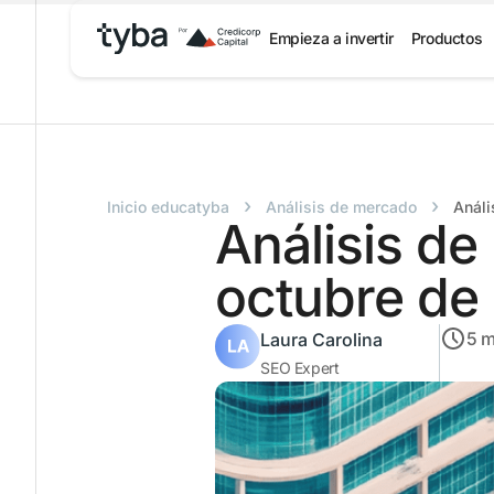
Empieza a invertir
Productos
›
›
Inicio educatyba
Análisis de mercado
Análi
Análisis d
octubre de
5
m
Laura Carolina
SEO Expert