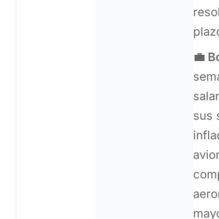
reso
plaz
💼 B
sema
sala
sus 
infl
avio
comp
aero
mayo