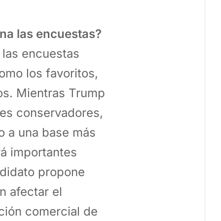
ina las encuestas?
 las encuestas
mo los favoritos,
os. Mientras Trump
tes conservadores,
do a una base más
rá importantes
ndidato propone
n afectar el
ación comercial de