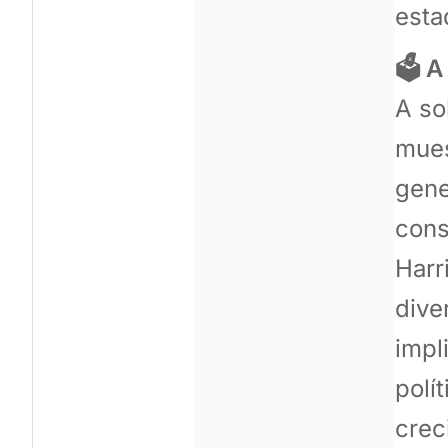
esta
🗳️ 
A so
mues
gene
cons
Harr
dive
impl
polí
crec