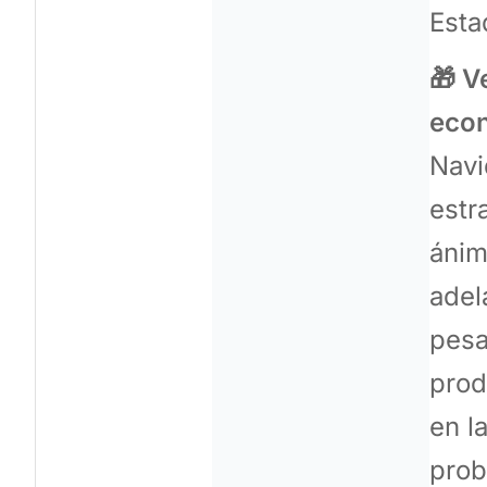
Esta
🎁 V
eco
Navi
estr
ánim
adel
pesa
prod
en l
prob