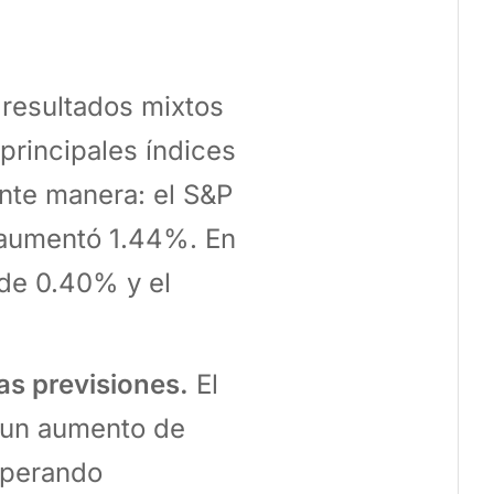
 resultados mixtos
 principales índices
ente manera: el S&P
 aumentó 1.44%. En
 de 0.40% y el
as previsiones.
El
 un aumento de
uperando