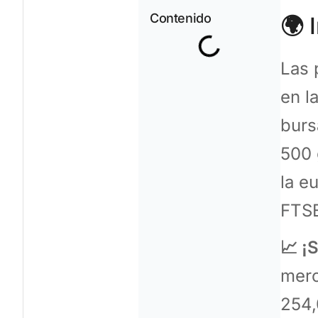
Contenido
🌍
I
Las 
en l
burs
500 
la e
FTSE
📈 ¡
merc
254,