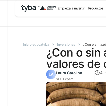
Empieza a invertir
Productos
›
›
Inicio educatyba
Inversiones
¿Con o sin azú
¿Con o sin 
valores de 
4
m
Laura Carolina
SEO Expert