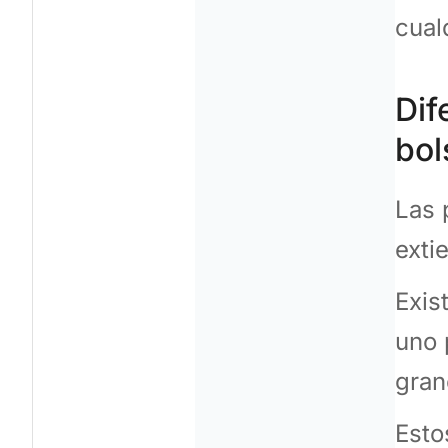
cual
Dif
bol
Las 
exti
Exis
uno 
gran
Esto