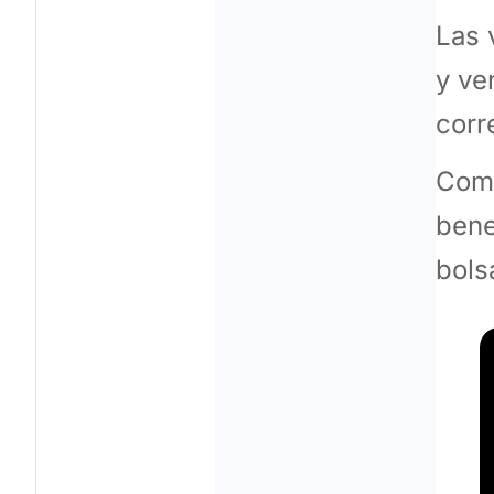
Las 
y ve
corr
Comp
bene
bols