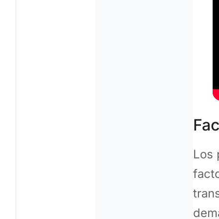
Fac
Los 
fact
tran
dem