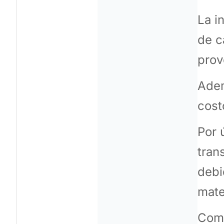
La i
de c
prov
Adem
cost
Por 
tran
debi
mate
Comp