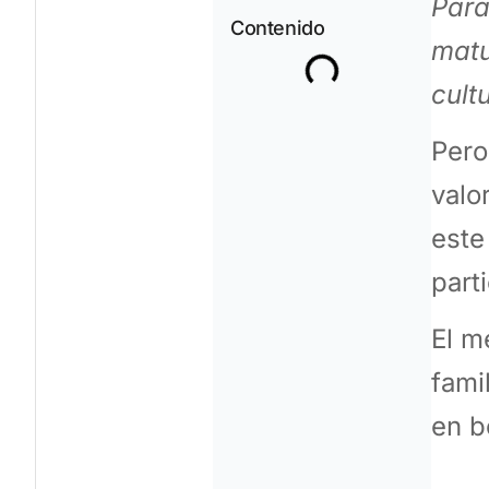
Para
Contenido
matu
cult
Pero
valo
este
part
El m
fami
en b