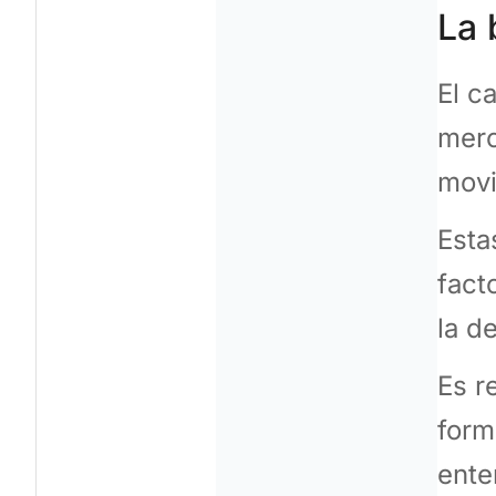
La 
El c
merc
movi
Esta
fact
la d
Es r
form
ente