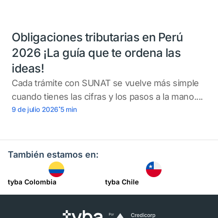
Obligaciones tributarias en Perú
2026 ¡La guía que te ordena las
ideas!
Cada trámite con SUNAT se vuelve más simple
cuando tienes las cifras y los pasos a la mano....
.
9 de julio 2026
5
min
También estamos en:
tyba Colombia
tyba Chile