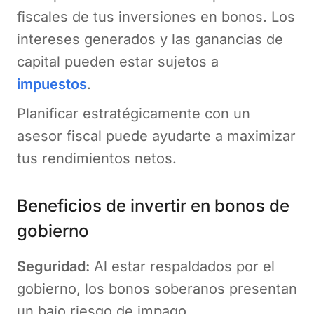
fiscales de tus inversiones en bonos. Los
intereses generados y las ganancias de
capital pueden estar sujetos a
impuestos
.
Planificar estratégicamente con un
asesor fiscal puede ayudarte a maximizar
tus rendimientos netos.
Beneficios de invertir en bonos de
gobierno
Seguridad:
Al estar respaldados por el
gobierno, los bonos soberanos presentan
un bajo riesgo de impago.