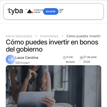
Invertir
›
›
Inicio educatyba
Inversiones
Cómo puedes invertir en 
Cómo puedes invertir en bonos
del gobierno
3
min
27 de junio
Laura Carolina
lectura
2024
SEO Expert