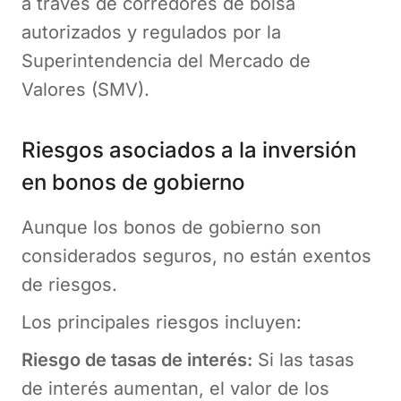
a través de corredores de bolsa
autorizados y regulados por la
Superintendencia del Mercado de
Valores (SMV).
Riesgos asociados a la inversión
en bonos de gobierno
Aunque los bonos de gobierno son
considerados seguros, no están exentos
de riesgos.
Los principales riesgos incluyen:
Riesgo de tasas de interés:
Si las tasas
de interés aumentan, el valor de los