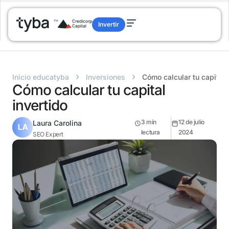
Invertir
›
›
Inicio educatyba
Inversiones
Cómo calcular tu capital 
Cómo calcular tu capital
invertido
3
min
12 de julio
Laura Carolina
lectura
2024
SEO Expert