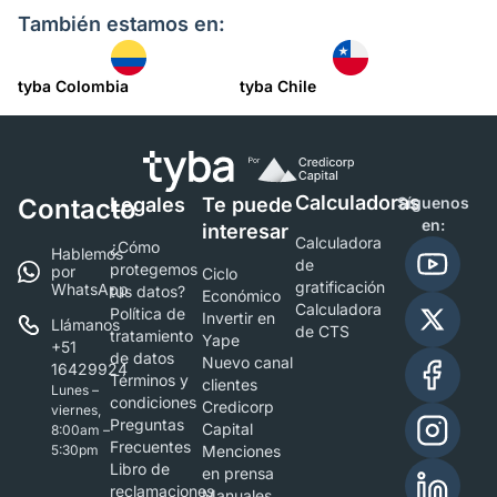
También estamos en:
tyba Colombia
tyba Chile
Calculadoras
Contacto
Legales
Te puede
Síguenos
en:
interesar
Calculadora
¿Cómo
Hablemos
de
protegemos
por
Ciclo
gratificación
WhatsApp
tus datos?
Económico
Calculadora
Política de
Invertir en
Llámanos
de CTS
tratamiento
Yape
+51
de datos
Nuevo canal
16429924
Términos y
clientes
Lunes –
condiciones
Credicorp
viernes,
Preguntas
Capital
8:00am –
Frecuentes
5:30pm
Menciones
Libro de
en prensa
reclamaciones
Manuales