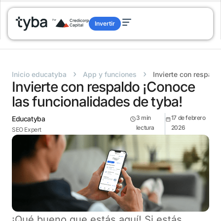
Invertir
›
›
Inicio educatyba
App y funciones
Invierte con respald
Invierte con respaldo ¡Conoce
las funcionalidades de tyba!
3
min
17 de febrero
Educatyba
lectura
2026
SEO Expert
¡Qué bueno que estás aquí! Si estás