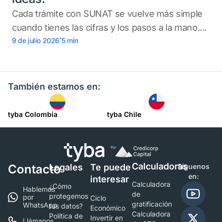
Cada trámite con SUNAT se vuelve más simple
cuando tienes las cifras y los pasos a la mano....
.
9 de julio 2026
5
min
También estamos en:
tyba Colombia
tyba Chile
Calculadoras
Contacto
Legales
Te puede
Síguenos
en:
interesar
Calculadora
¿Cómo
Hablemos
de
protegemos
por
Ciclo
gratificación
WhatsApp
tus datos?
Económico
Calculadora
Política de
Invertir en
Llámanos