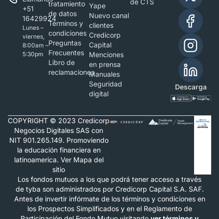
de CTS
tratamiento
Yape
+51
de datos
Nuevo canal
16429924
Términos y
clientes
Lunes –
condiciones
Credicorp
viernes,
Preguntas
Capital
8:00am –
Frecuentes
5:30pm
Menciones
Libro de
en prensa
reclamaciones
Manuales
Seguridad
Descarga
digital
COPYRIGHT © 2023 Credicorp
Negocios Digitales SAS con
NIT 901.265.149. Promoviendo
la educación financiera en
latinoamerica. Ver Mapa del
sitio
Los fondos mutuos a los que podrá tener acceso a través
de tyba son administrados por Credicorp Capital S.A. SAF.
Antes de invertir infórmate de los términos y condiciones en
los Prospectos Simplificados y en el Reglamento de
Participación del Fondo Mutuo visitando
ver términos y