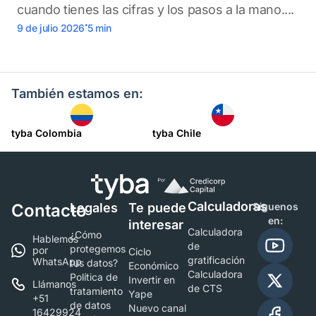
cuando tienes las cifras y los pasos a la mano....
.
9 de julio 2026
5
min
También estamos en:
tyba Colombia
tyba Chile
Calculadoras
Contacto
Legales
Te puede
Síguenos
en:
interesar
Calculadora
¿Cómo
Hablemos
de
protegemos
por
Ciclo
gratificación
WhatsApp
tus datos?
Económico
Calculadora
Política de
Invertir en
Llámanos
de CTS
tratamiento
Yape
+51
de datos
Nuevo canal
16429924