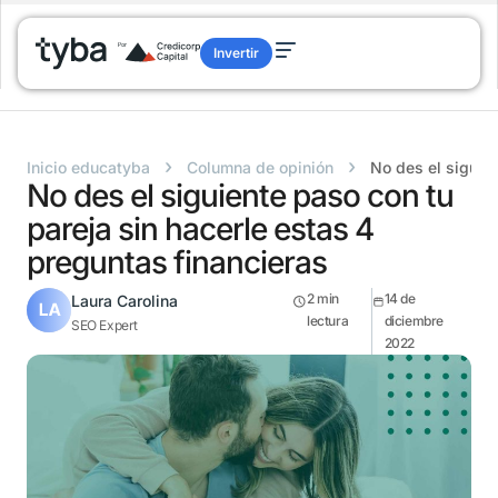
Invertir
›
›
Inicio educatyba
Columna de opinión
No des el siguien
No des el siguiente paso con tu
pareja sin hacerle estas 4
preguntas financieras
2
min
14 de
Laura Carolina
lectura
diciembre
SEO Expert
2022