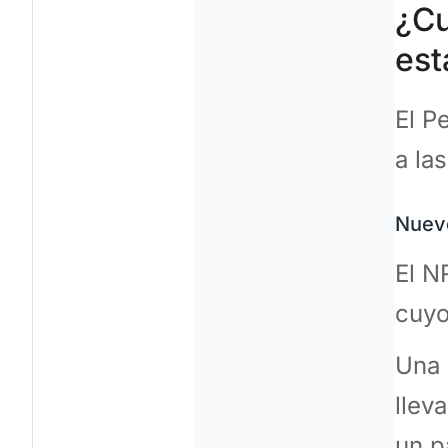
¿Cu
est
El P
a la
Nuevo
El N
cuyo
Una 
llev
un p