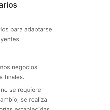
arios
rios para adaptarse
uyentes.
eños negocios
s finales.
 no se requiere
ambio, se realiza
rías establecidas.