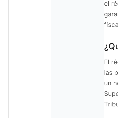
el r
gara
fisca
¿Qu
El r
las 
un n
Supe
Trib