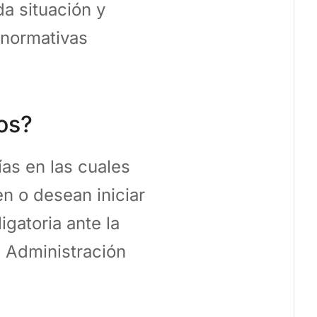
a situación y
 normativas
os?
ías en las cuales
en o desean iniciar
gatoria ante la
 Administración