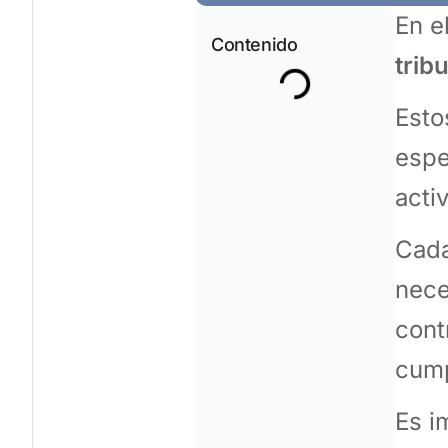
En e
Contenido
trib
Esto
espe
acti
Cada
nece
cont
cump
Es i