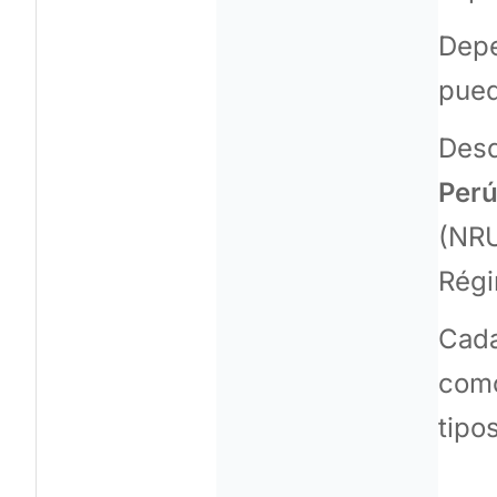
Depe
pued
Desd
Per
(NRU
Régi
Cada
como
tipo