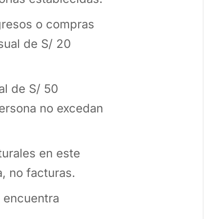
ngresos o compras
sual de S/ 20
al de S/ 50
persona no excedan
turales en este
, no facturas.
e encuentra