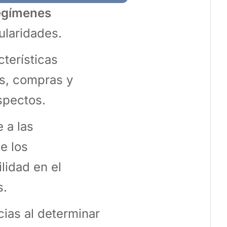
egímenes
cularidades.
terísticas
os, compras y
aspectos.
 a las
e los
lidad en el
s.
cias al determinar