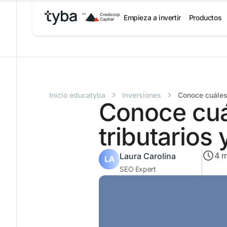
Empieza a invertir
Productos
›
›
Inicio educatyba
Inversiones
Conoce cuáles 
Conoce cuá
tributarios
4
m
Laura Carolina
SEO Expert