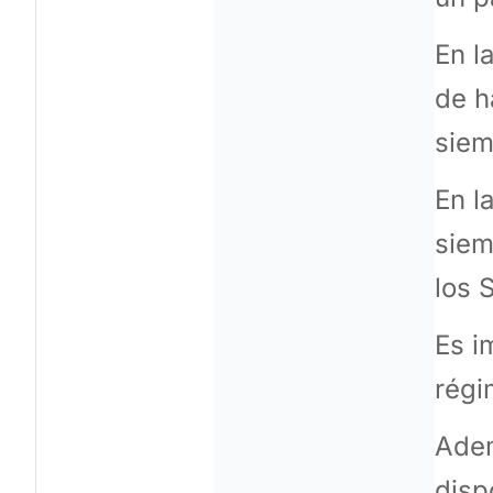
En l
de h
siem
En l
siem
los 
Es i
régi
Adem
disp