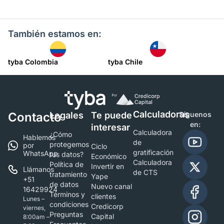
También estamos en:
tyba Colombia
tyba Chile
Calculadoras
Contacto
Legales
Te puede
Síguenos
en:
interesar
Calculadora
¿Cómo
Hablemos
de
protegemos
por
Ciclo
gratificación
WhatsApp
tus datos?
Económico
Calculadora
Política de
Invertir en
Llámanos
de CTS
tratamiento
Yape
+51
de datos
Nuevo canal
16429924
Términos y
clientes
Lunes –
condiciones
Credicorp
viernes,
Preguntas
Capital
8:00am –