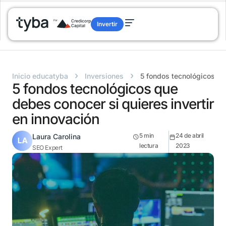
Invertir
›
›
Inicio educatyba
Inversiones
5 fondos tecnológicos qu
5 fondos tecnológicos que
debes conocer si quieres invertir
en innovación
5
min
24 de abril
Laura Carolina
lectura
2023
SEO Expert