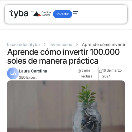
Invertir
›
›
Inicio educatyba
Inversiones
Aprende cómo invertir 10
Aprende cómo invertir 100.000
soles de manera práctica
5
min
16 de marzo
Laura Carolina
lectura
2024
SEO Expert