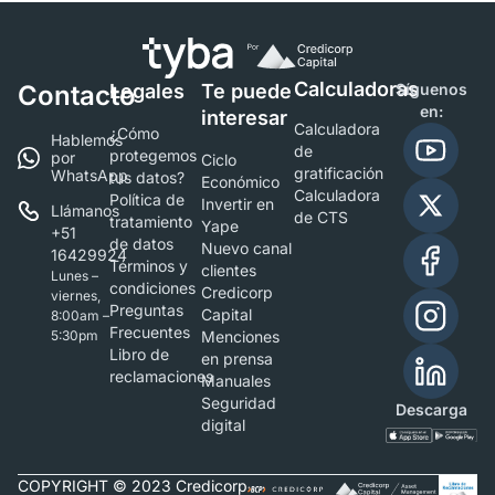
Calculadoras
Contacto
Legales
Te puede
Síguenos
en:
interesar
Calculadora
¿Cómo
Hablemos
de
protegemos
por
Ciclo
gratificación
WhatsApp
tus datos?
Económico
Calculadora
Política de
Invertir en
Llámanos
de CTS
tratamiento
Yape
+51
de datos
Nuevo canal
16429924
Términos y
clientes
Lunes –
condiciones
Credicorp
viernes,
Preguntas
Capital
8:00am –
Frecuentes
5:30pm
Menciones
Libro de
en prensa
reclamaciones
Manuales
Seguridad
Descarga
digital
COPYRIGHT © 2023 Credicorp