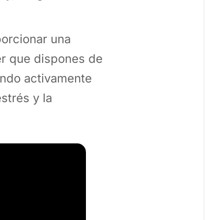
porcionar una
er que dispones de
jando activamente
strés y la