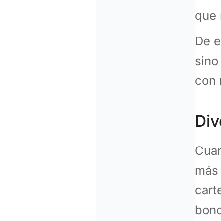
que 
De e
sino
con 
Div
Cuan
más 
cart
bono