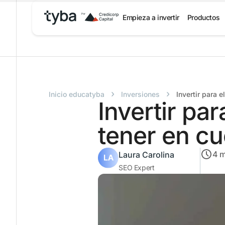
Empieza a invertir
Productos
›
›
Inicio educatyba
Inversiones
Invertir para 
Invertir pa
tener en cu
4
m
Laura Carolina
SEO Expert