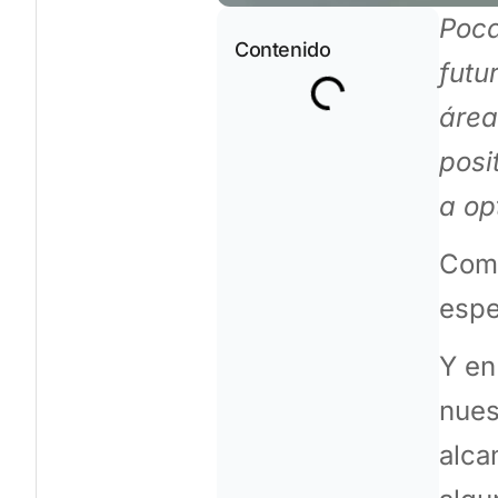
Poca
Contenido
futu
área
posi
a op
Como
espe
Y en
nues
alca