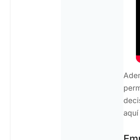
Adem
perm
deci
aquí
Emp