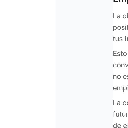
La c
posi
tus 
Esto
conv
no e
empi
La c
futu
de e