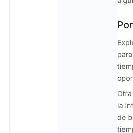
algu
Por
Expl
para
tiem
opor
Otra
la i
de b
tiem