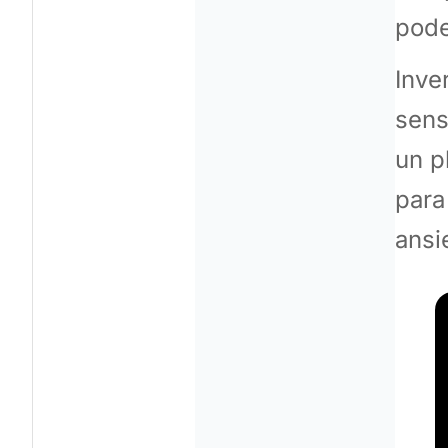
pode
Inve
sens
un p
para
ansi