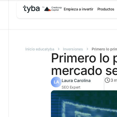
Empieza a invertir
Productos
›
›
Inicio educatyba
Inversiones
Primero lo pri
Primero lo 
mercado se
3
m
Laura Carolina
SEO Expert