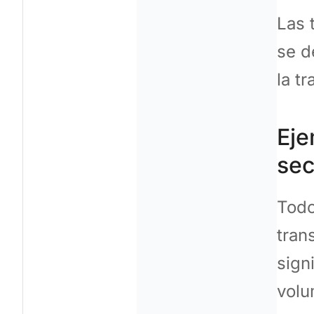
Las 
se d
la t
Eje
sec
Todo
tran
sign
vol