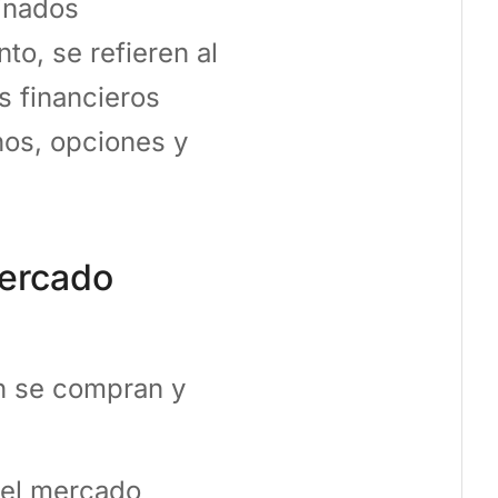
inados
to, se refieren al
s financieros
nos, opciones y
mercado
en se compran y
 el mercado