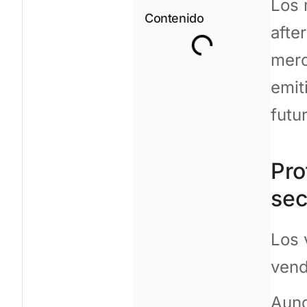
Los 
Contenido
afte
merc
emit
futu
Pro
sec
Los 
vend
Aunq