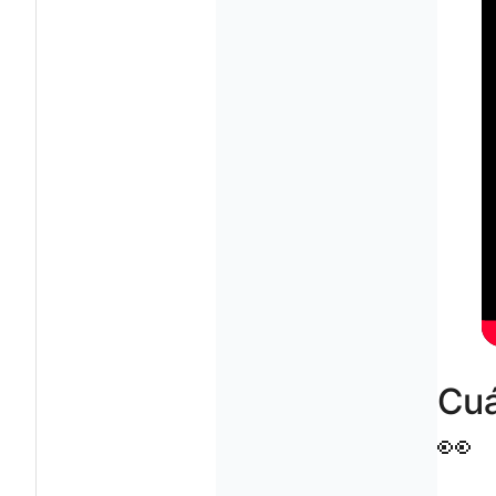
Cuá
👀