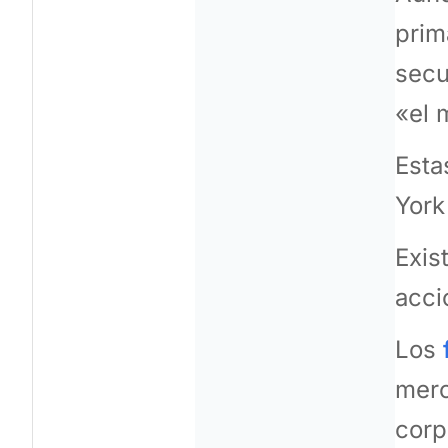
prim
secu
«el 
Esta
York
Exis
acci
Los
merc
corp