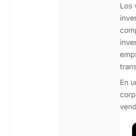
Los 
inve
comp
inve
empr
tran
En u
corp
vend