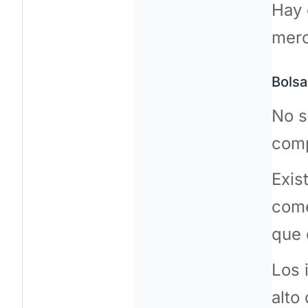
Hay 
merc
Bolsa
No s
comp
Exis
come
que 
Los 
alto