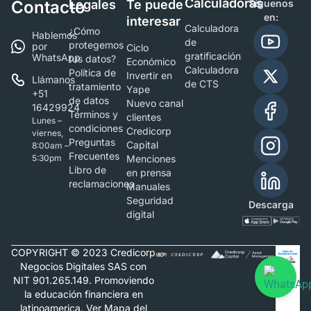
Calculadoras
Contacto
Legales
Te puede
Síguenos
en:
interesar
Calculadora
¿Cómo
Hablemos
de
protegemos
por
Ciclo
gratificación
WhatsApp
tus datos?
Económico
Calculadora
Política de
Invertir en
Llámanos
de CTS
tratamiento
Yape
+51
de datos
Nuevo canal
16429924
Términos y
clientes
Lunes –
condiciones
Credicorp
viernes,
Preguntas
Capital
8:00am –
Frecuentes
5:30pm
Menciones
Libro de
en prensa
reclamaciones
Manuales
Seguridad
Descarga
digital
COPYRIGHT © 2023 Credicorp
Negocios Digitales SAS con
NIT 901.265.149. Promoviendo
la educación financiera en
latinoamerica. Ver Mapa del