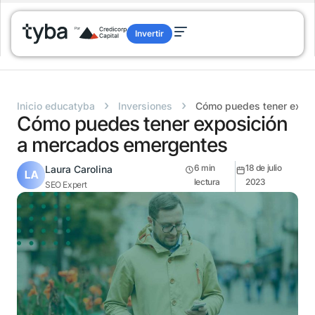
Invertir
›
›
Inicio educatyba
Inversiones
Cómo puedes tener expo
Cómo puedes tener exposición
a mercados emergentes
6
min
18 de julio
Laura Carolina
lectura
2023
SEO Expert