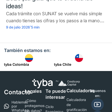
ideas!
Cada trámite con SUNAT se vuelve más simple
cuando tienes las cifras y los pasos a la mano....
.
9 de julio 2026
5
min
También estamos en:
tyba Colombia
tyba Chile
Calculadoras
Contacto
Legales
Te puede
Síguenos
en:
interesar
Calculadora
¿Cómo
Hablemos
de
protegemos
por
Ciclo
gratificación
WhatsApp
tus datos?
Económico