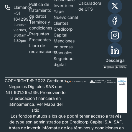
Calculadora
Política de
Invertir en
Llámanos
de CTS
tratamiento
Yape
+51
de datos
Nuevo canal
16429924
Términos y
clientes
Lunes –
condiciones
Credicorp
viernes,
Preguntas
Capital
8:00am –
Frecuentes
5:30pm
Menciones
Libro de
en prensa
reclamaciones
Manuales
Seguridad
Descarga
digital
COPYRIGHT © 2023 Credicorp
Negocios Digitales SAS con
NIT 901.265.149. Promoviendo
la educación financiera en
latinoamerica. Ver Mapa del
sitio
Los fondos mutuos a los que podrá tener acceso a través
de tyba son administrados por Credicorp Capital S.A. SAF.
Antes de invertir infórmate de los términos y condiciones en