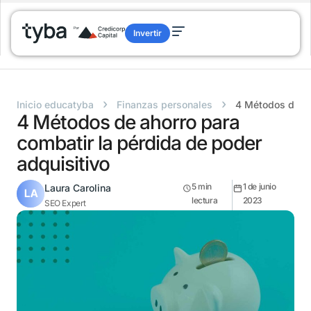
Invertir
›
›
Inicio educatyba
Finanzas personales
4 Métodos de ah
4 Métodos de ahorro para
combatir la pérdida de poder
adquisitivo
5
min
1 de junio
Laura Carolina
lectura
2023
SEO Expert