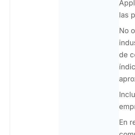
Appl
las 
No o
indu
de c
índi
apro
Incl
empr
En r
comp