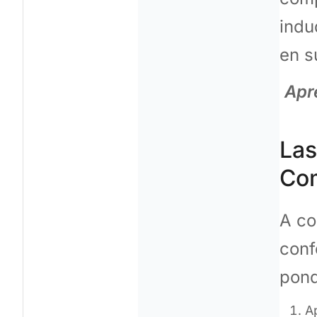
indu
en s
Apr
Las
Co
A co
conf
pond
A