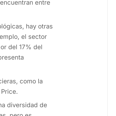
 encuentran entre
lógicas, hay otras
jemplo, el sector
or del 17% del
epresenta
cieras, como la
Price.
a diversidad de
es, pero es