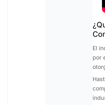
¿Qu
Co
El í
por 
otor
Hast
comp
indu