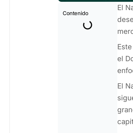
El N
Contenido
dese
merc
Este
el D
enfo
El N
sigu
gran
capi