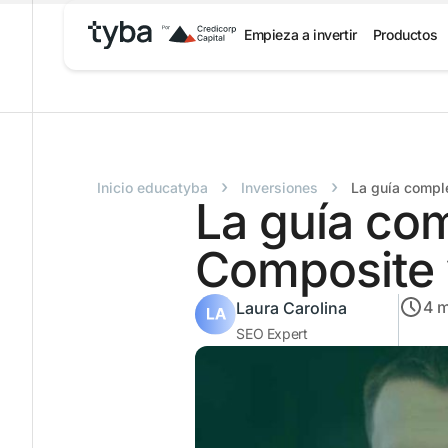
Empieza a invertir
Productos
›
›
Inicio educatyba
Inversiones
La guía compl
La guía co
Composite 
4
m
Laura Carolina
SEO Expert