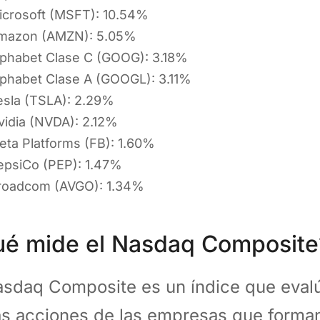
icrosoft (MSFT): 10.54%
mazon (AMZN): 5.05%
lphabet Clase C (GOOG): 3.18%
lphabet Clase A (GOOGL): 3.11%
esla (TSLA): 2.29%
vidia (NVDA): 2.12%
eta Platforms (FB): 1.60%
epsiCo (PEP): 1.47%
roadcom (AVGO): 1.34%
é mide el Nasdaq Composite
asdaq Composite es un índice que eva
as acciones de las empresas que forman 