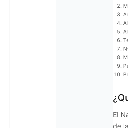
M
A
A
A
T
N
M
P
B
¿Qu
El N
de l