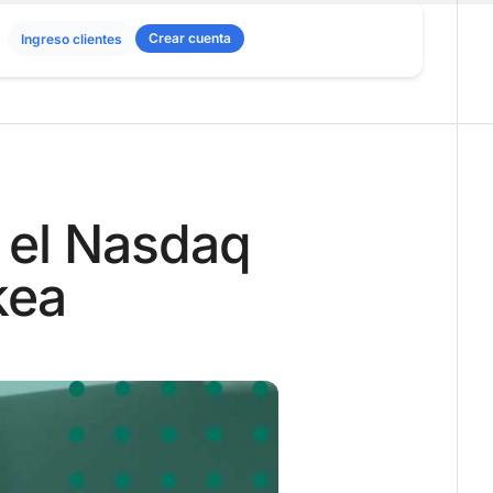
Crear cuenta
Ingreso clientes
 el Nasdaq
kea