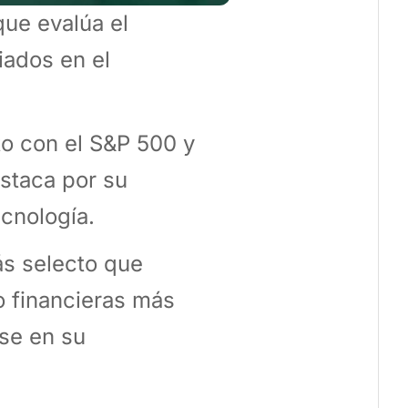
ue evalúa el
ados en el
to con el S&P 500 y
estaca por su
cnología.
ás selecto que
o financieras más
se en su