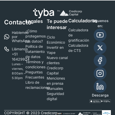
Calculadoras
Contacto
Legales
Te puede
Síguenos
en:
interesar
Calculadora
¿Cómo
Hablemos
de
protegemos
por
Ciclo
gratificación
WhatsApp
tus datos?
Económico
Calculadora
Política de
Invertir en
Llámanos
de CTS
tratamiento
Yape
+51
de datos
Nuevo canal
16429924
Términos y
clientes
Lunes –
condiciones
Credicorp
viernes,
Preguntas
Capital
8:00am –
Frecuentes
5:30pm
Menciones
Libro de
en prensa
reclamaciones
Manuales
Seguridad
Descarga
digital
COPYRIGHT © 2023 Credicorp