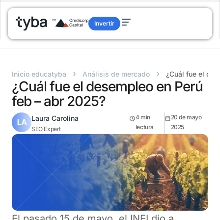
Invertir
›
›
Inicio educatyba
Análisis de mercado
¿Cuál fue el de
¿Cuál fue el desempleo en Perú
feb – abr 2025?
4
min
20 de mayo
Laura Carolina
lectura
2025
SEO Expert
El pasado 15 de mayo, el INEI dio a