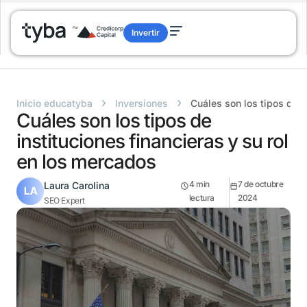
Invertir
›
›
Inicio educatyba
Inversiones
Cuáles son los tipos de i
Cuáles son los tipos de
instituciones financieras y su rol
en los mercados
4
min
7 de octubre
Laura Carolina
lectura
2024
SEO Expert