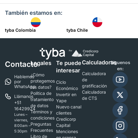
También estamos en:
tyba Colombia
tyba Chile
Calculadoras
Contacto
Legales
Te puede
Síguenos
en:
interesar
Calculadora
¿Cómo
Hablemos
de
protegemos
por
Ciclo
gratificación
WhatsApp
tus datos?
Económico
Calculadora
Política de
Invertir en
Llámanos
de CTS
tratamiento
Yape
+51
de datos
Nuevo canal
16429924
Términos y
clientes
Lunes –
condiciones
Credicorp
viernes,
Preguntas
Capital
8:00am –
Frecuentes
5:30pm
Menciones
Libro de
en prensa