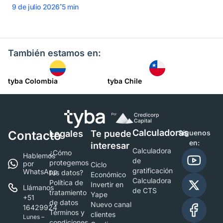
.
9 de julio 2026
5
min
También estamos en:
tyba Colombia
tyba Chile
Calculadoras
Contacto
Legales
Te puede
Síguenos
en:
interesar
Calculadora
¿Cómo
Hablemos
de
protegemos
por
Ciclo
gratificación
WhatsApp
tus datos?
Económico
Calculadora
Política de
Invertir en
Llámanos
de CTS
tratamiento
Yape
+51
de datos
Nuevo canal
16429924
Términos y
clientes
Lunes –
condiciones