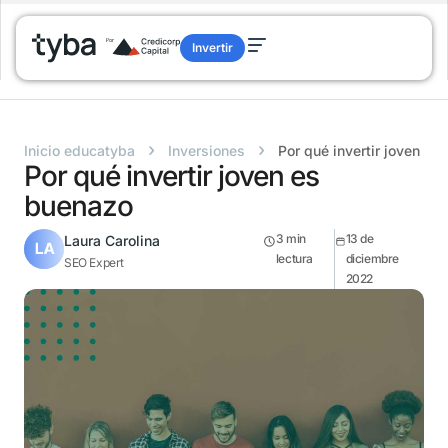
Invertir
›
›
Inicio educatyba
Inversiones
Por qué invertir joven es
Por qué invertir joven es
buenazo
3
min
13 de
Laura Carolina
lectura
diciembre
SEO Expert
2022